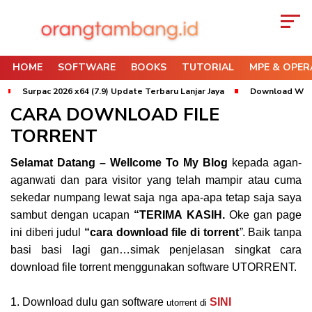
HOME
SOFTWARE
BOOKS
TUTORIAL
MPE & OPER
Surpac 2026 x64 (7.9) Update Terbaru Lanjar Jaya
Download Whittl
CARA DOWNLOAD FILE
TORRENT
Selamat Datang – Wellcome To My Blog
kepada agan-
aganwati dan para visitor yang telah mampir atau cuma
sekedar numpang lewat saja nga apa-apa tetap saja saya
sambut dengan ucapan
“TERIMA KASIH.
Oke gan page
ini diberi judul
“cara download file di torrent
”
. Baik tanpa
basi basi lagi gan…simak penjelasan singkat cara
download file torrent menggunakan software UTORRENT.
1. Download dulu gan software
SINI
utorrent di