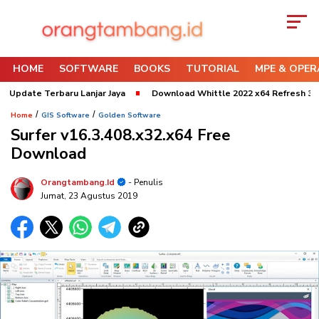
HOME
SOFTWARE
BOOKS
TUTORIAL
MPE & OPER
ate Terbaru Lanjar Jaya
Download Whittle 2022 x64 Refresh 3 Update
/
/
Home
GIS Software
Golden Software
Surfer v16.3.408.x32.x64 Free
Download
Orangtambang.id
- Penulis
Jumat, 23 Agustus 2019