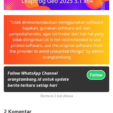
"tidak direkomendasikan menggunakan software
bajakan, gunakan software asli dari
penyedia/vendor, agar terhindar dari hal-hal yang
tidak diinginkan (it is not recommended to use
pirated software, use the original software from
the provider to avoid unwanted things)".by admin
orangtambang
Follow WhatsApp Channel
Follow
orangtambang.id untuk update
berita terbaru setiap hari
Berita ini 1 kali dibaca
2 Komentar