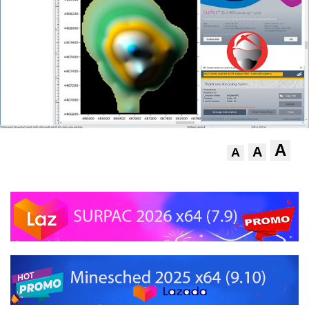
A
A
A