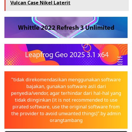
Vulcan Case Nikel Laterit
"tidak direkomendasikan menggunakan software
bajakan, gunakan software asli dari
penyedia/vendor, agar terhindar dari hal-hal yang
tidak diinginkan (it is not recommended to use
pirated software, use the original software from
the provider to avoid unwanted things)".by admin
orangtambang