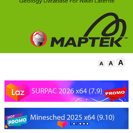
A
A
A