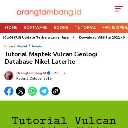
HOME
SOFTWARE
BOOKS
TUTORIAL
MPE & OPER
64 (7.9) Update Terbaru Lanjar Jaya
Download Whittle 2022 x64 Refre
/
/
Home
Maptek
Tutorial
Tutorial Maptek Vulcan Geologi
Database Nikel Laterite
Orangtambang.id
- Penulis
Rabu, 2 Oktober 2019