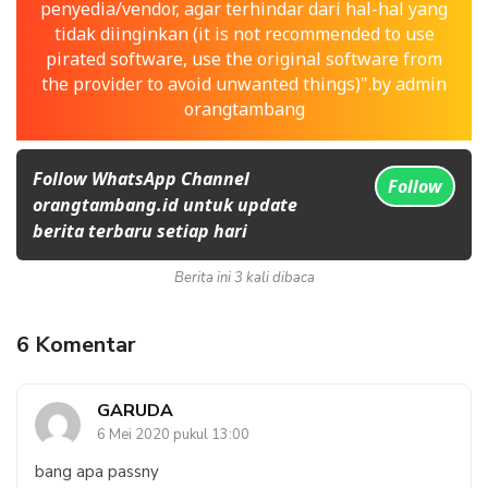
penyedia/vendor, agar terhindar dari hal-hal yang
tidak diinginkan (it is not recommended to use
pirated software, use the original software from
the provider to avoid unwanted things)".by admin
orangtambang
Follow WhatsApp Channel
Follow
orangtambang.id untuk update
berita terbaru setiap hari
Berita ini 3 kali dibaca
6 Komentar
GARUDA
6 Mei 2020 pukul 13:00
bang apa passny