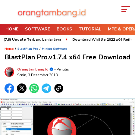
HOME
SOFTWARE
BOOKS
TUTORIAL
MPE & OPER
9) Update Terbaru Lanjar Jaya
Download Whittle 2022 x64 Refresh 3 U
/
/
Home
BlastPlan Pro
Mining Software
BlastPlan Pro.v1.7.4 x64 Free Download
Orangtambang.id
- Penulis
Senin, 3 Desember 2018