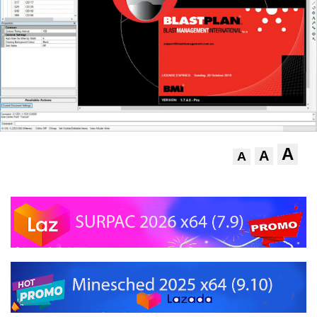
A
A
A