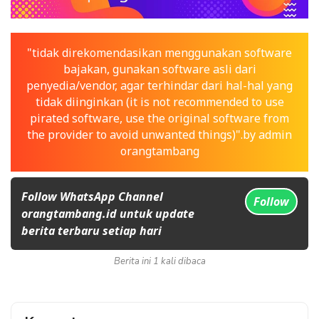
"tidak direkomendasikan menggunakan software
bajakan, gunakan software asli dari
penyedia/vendor, agar terhindar dari hal-hal yang
tidak diinginkan (it is not recommended to use
pirated software, use the original software from
the provider to avoid unwanted things)".by admin
orangtambang
Follow WhatsApp Channel
Follow
orangtambang.id untuk update
berita terbaru setiap hari
Berita ini 1 kali dibaca