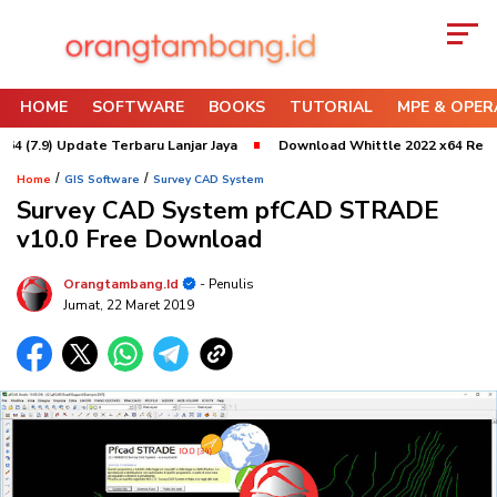
HOME
SOFTWARE
BOOKS
TUTORIAL
MPE & OPER
.9) Update Terbaru Lanjar Jaya
Download Whittle 2022 x64 Refresh 3 
/
/
Home
GIS Software
Survey CAD System
Survey CAD System pfCAD STRADE
v10.0 Free Download
Orangtambang.id
- Penulis
Jumat, 22 Maret 2019