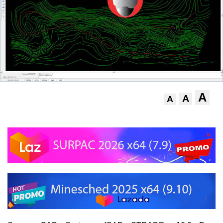
A
A
A