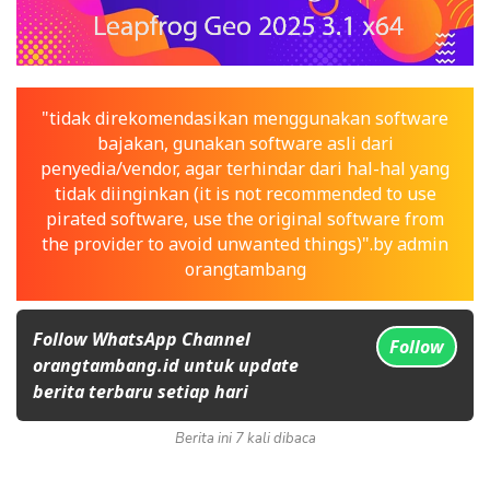
"tidak direkomendasikan menggunakan software
bajakan, gunakan software asli dari
penyedia/vendor, agar terhindar dari hal-hal yang
tidak diinginkan (it is not recommended to use
pirated software, use the original software from
the provider to avoid unwanted things)".by admin
orangtambang
Follow WhatsApp Channel
Follow
orangtambang.id untuk update
berita terbaru setiap hari
Berita ini 7 kali dibaca