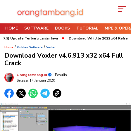
HOME
SOFTWARE
BOOKS
TUTORIAL
MPE & OPER
pdate Terbaru Lanjar Jaya
Download Whittle 2022 x64 Refresh 3 Updat
/
/
Home
Golden Software
Voxler
Download Voxler v4.6.913 x32 x64 Full
Crack
Orangtambang.id
- Penulis
Selasa, 14 Januari 2020