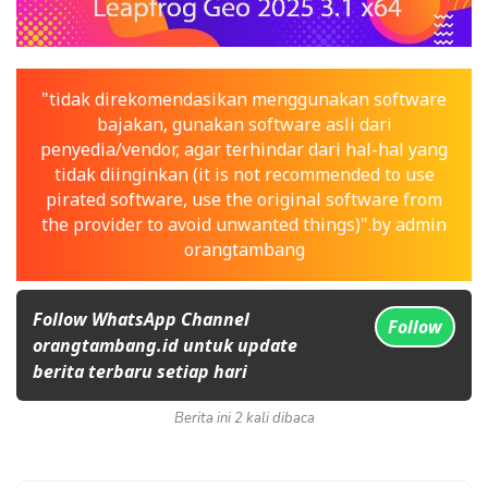
"tidak direkomendasikan menggunakan software
bajakan, gunakan software asli dari
penyedia/vendor, agar terhindar dari hal-hal yang
tidak diinginkan (it is not recommended to use
pirated software, use the original software from
the provider to avoid unwanted things)".by admin
orangtambang
Follow WhatsApp Channel
Follow
orangtambang.id untuk update
berita terbaru setiap hari
Berita ini 2 kali dibaca