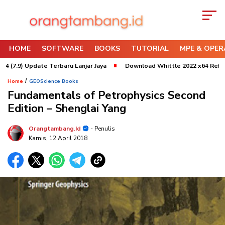
HOME
SOFTWARE
BOOKS
TUTORIAL
MPE & OPER
.9) Update Terbaru Lanjar Jaya
Download Whittle 2022 x64 Refresh 3 
/
Home
GEOScience Books
Fundamentals of Petrophysics Second
Edition – Shenglai Yang
Orangtambang.id
- Penulis
Kamis, 12 April 2018