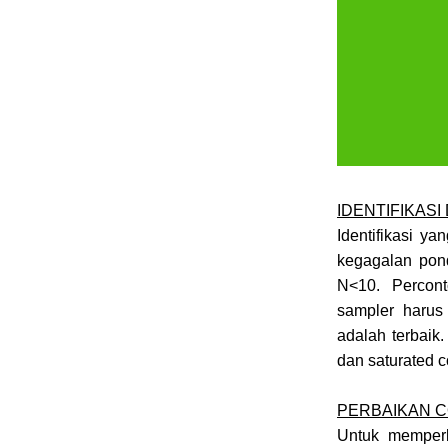
IDENTIFIKASI
Identifikasi y
kegagalan pond
N<10. Percont
sampler harus
adalah terbaik.
dan saturated c
PERBAIKAN C
Untuk memperb