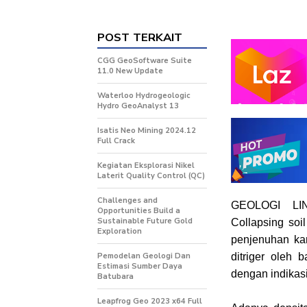
POST TERKAIT
CGG GeoSoftware Suite
11.0 New Update
Waterloo Hydrogeologic
Hydro GeoAnalyst 13
Isatis Neo Mining 2024.12
Full Crack
Kegiatan Eksplorasi Nikel
Laterit Quality Control (QC)
Challenges and
GEOLOGI LI
Opportunities Build a
Sustainable Future Gold
Collapsing soi
Exploration
penjenuhan kar
Pemodelan Geologi Dan
ditriger oleh 
Estimasi Sumber Daya
dengan indikasi
Batubara
Leapfrog Geo 2023 x64 Full