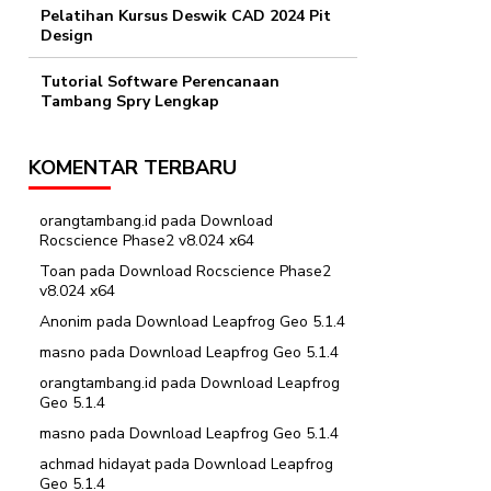
Pelatihan Kursus Deswik CAD 2024 Pit
Design
Tutorial Software Perencanaan
Tambang Spry Lengkap
KOMENTAR TERBARU
orangtambang.id
pada
Download
Rocscience Phase2 v8.024 x64
Toan
pada
Download Rocscience Phase2
v8.024 x64
Anonim
pada
Download Leapfrog Geo 5.1.4
masno
pada
Download Leapfrog Geo 5.1.4
orangtambang.id
pada
Download Leapfrog
Geo 5.1.4
masno
pada
Download Leapfrog Geo 5.1.4
achmad hidayat
pada
Download Leapfrog
Geo 5.1.4