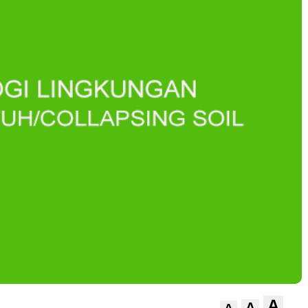
A
A
A