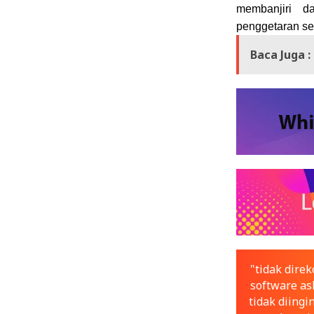
membanjiri d
penggetaran se
Baca Juga :
"tidak dir
software asl
tidak diingi