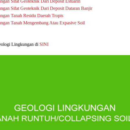
ngan Sifat Geoteknik Dari Deposit Estuarin
ngan Sifat Geoteknik Dari Deposit Dataran Banjir
ngan Tanah Residu Daerah Tropis
ungan Tanah Mengembang Atau Expasive Soil
eologi Lingkungan di
SINI