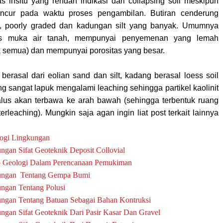
s insitu yang rendah indikasi dari collapsing soil meskipun
ncur pada waktu proses pengambilan. Butiran cenderung
ty, poorly graded dan kadungan silt yang banyak. Umumnya
as muka air tanah, mempunyai penyemenan yang lemah
k semua) dan mempunyai porositas yang besar.
 berasal dari eolian sand dan silt, kadang berasal loess soil
ng sangat lapuk mengalami leaching sehingga partikel kaolinit
lus akan terbawa ke arah bawah (sehingga terbentuk ruang
erleaching). Mungkin saja agan ingin liat post terkait lainnya
logi Lingkungan
ngan Sifat Geoteknik Deposit Collovial
 Geologi Dalam Perencanaan Pemukiman
ungan Tentang Gempa Bumi
ngan Tentang Polusi
ngan Tentang Batuan Sebagai Bahan Kontruksi
ngan Sifat Geoteknik Dari Pasir Kasar Dan Gravel