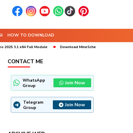
I
HOW TO DOWNLOAD
.1 x64 Full Module
Download MineSched 2025 x64 (9.10) Bebas Insta
CONTACT ME
WhatsApp
Join Now
Group
Telegram
Join Now
Group