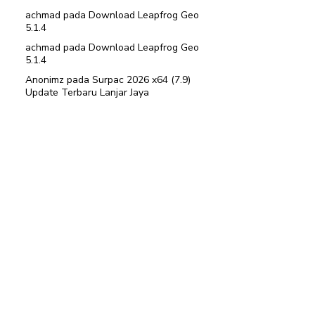
achmad
pada
Download Leapfrog Geo
5.1.4
achmad
pada
Download Leapfrog Geo
5.1.4
Anonimz
pada
Surpac 2026 x64 (7.9)
Update Terbaru Lanjar Jaya