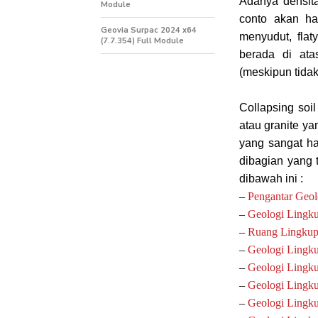
Adanya densita
Module
conto akan ha
Geovia Surpac 2024 x64
menyudut, fla
(7.7.354) Full Module
berada di at
(meskipun tida
Collapsing soil
atau granite ya
yang sangat ha
dibagian yang t
dibawah ini :
–
Pengantar Geo
–
Geologi Lingku
–
Ruang Lingkup
–
Geologi Lingk
–
Geologi Lingku
–
Geologi Lingku
–
Geologi Lingku